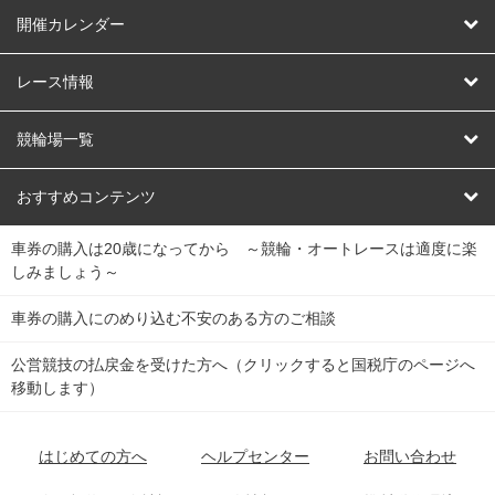
はじめての方へ
開催カレンダー
競輪
レース情報
オートレース
レース予想
競輪場一覧
競輪くじ
レース結果
北日本
函館競輪場
青森競輪場
いわき平競輪場
おすすめコンテンツ
車券の購入は20歳になってから ～競輪・オートレースは適度に楽
Dokanto!
キャリーオーバー一覧
関
競輪選手情報
弥彦競輪場
前橋競輪場
取手競輪場
宇都宮競輪場
しみましょう～
東
大宮競輪場
西武園競輪場
京王閣競輪場
立川競輪場
チャリロトプラザ
Perfecta Navi
車券の購入にのめり込む不安のある方のご相談
南
松戸競輪場
千葉競輪場
川崎競輪場
平塚競輪場
公営競技の払戻金を受けた方へ（クリックすると国税庁のページへ
netkeirin
関
移動します）
小田原競輪場
伊東競輪場
静岡競輪場
東
ケイリンガル
中
名古屋競輪場
岐阜競輪場
大垣競輪場
豊橋競輪場
はじめての方へ
ヘルプセンター
お問い合わせ
部
チャリレンジャー