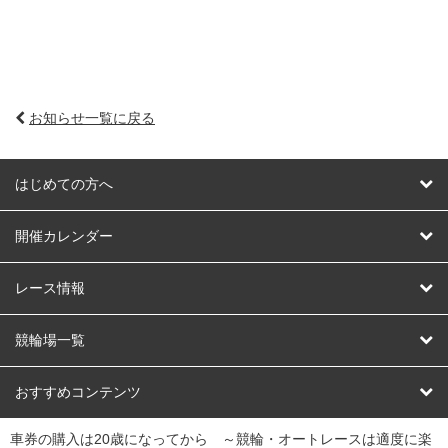
お知らせ一覧に戻る
はじめての方へ
はじめての方へ
開催カレンダー
競輪
レース情報
オートレース
レース予想
競輪場一覧
競輪くじ
レース結果
北日本
函館競輪場
青森競輪場
いわき平競輪場
おすすめコンテンツ
車券の購入は20歳になってから ～競輪・オートレースは適度に楽
Dokanto!
キャリーオーバー一覧
関
競輪選手情報
弥彦競輪場
前橋競輪場
取手競輪場
宇都宮競輪場