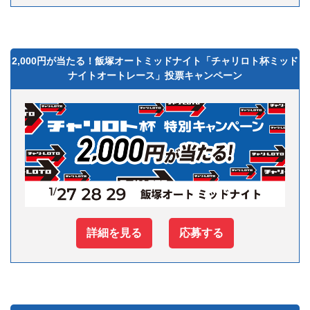
2,000円が当たる！飯塚オートミッドナイト「チャリロト杯ミッド
ナイトオートレース」投票キャンペーン
詳細を見る
応募する