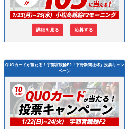
詳細を見る
応募する
QUOカードが当たる！宇都宮競輪F2「下野新聞社杯」投票キャン
ペーン