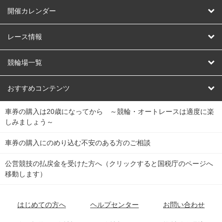
はじめての方へ
開催カレンダー
競輪
レース情報
オートレース
レース予想
競輪場一覧
競輪くじ
レース結果
北日本
函館競輪場
青森競輪場
いわき平競輪場
おすすめコンテンツ
車券の購入は20歳になってから ～競輪・オートレースは適度に楽
Dokanto!
キャリーオーバー一覧
関
競輪選手情報
弥彦競輪場
前橋競輪場
取手競輪場
宇都宮競輪場
しみましょう～
東
大宮競輪場
西武園競輪場
京王閣競輪場
立川競輪場
チャリロトプラザ
Perfecta Navi
車券の購入にのめり込む不安のある方のご相談
南
松戸競輪場
千葉競輪場
川崎競輪場
平塚競輪場
公営競技の払戻金を受けた方へ（クリックすると国税庁のページへ
netkeirin
関
移動します）
小田原競輪場
伊東競輪場
静岡競輪場
東
ケイリンガル
中
名古屋競輪場
岐阜競輪場
大垣競輪場
豊橋競輪場
はじめての方へ
ヘルプセンター
お問い合わせ
部
チャリレンジャー