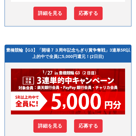
詳細を見る
応募する
豊橋競輪【G3】「開場７３周年記念ちぎり賞争奪戦」3連単5R以
上的中で全員に5,000円還元！(2日目)
詳細を見る
応募する