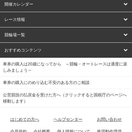
はじめての方へ
開催カレンダー
競輪
レース情報
オートレース
レース予想
競輪場一覧
競輪くじ
レース結果
北日本
函館競輪場
青森競輪場
いわき平競輪場
おすすめコンテンツ
車券の購入は20歳になってから ～競輪・オートレースは適度に楽
Dokanto!
キャリーオーバー一覧
関
競輪選手情報
弥彦競輪場
前橋競輪場
取手競輪場
宇都宮競輪場
しみましょう～
東
大宮競輪場
西武園競輪場
京王閣競輪場
立川競輪場
チャリロトプラザ
Perfecta Navi
車券の購入にのめり込む不安のある方のご相談
南
松戸競輪場
千葉競輪場
川崎競輪場
平塚競輪場
公営競技の払戻金を受けた方へ（クリックすると国税庁のページへ
netkeirin
関
移動します）
小田原競輪場
伊東競輪場
静岡競輪場
東
ケイリンガル
中
名古屋競輪場
岐阜競輪場
大垣競輪場
豊橋競輪場
はじめての方へ
ヘルプセンター
お問い合わせ
部
チャリレンジャー
富山競輪場
松阪競輪場
四日市競輪場
会員規約
会社概要
個人情報について
推奨動作環境