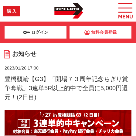
ログイン
無料会員登録
お知らせ
2023/01/26 17:00
豊橋競輪【G3】「開場７３周年記念ちぎり賞
争奪戦」3連単5R以上的中で全員に5,000円還
元！(2日目)