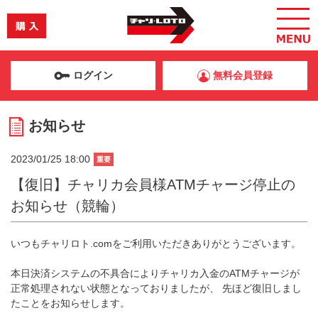
ログイン
無料会員登録
お知らせ
2023/01/25 18:00
重要
【復旧】チャリカ会員様ATMチャージ停止の
お知らせ（競輪）
いつもチャリロト.comをご利用いただきありがとうございます。
本日決済システムの不具合によりチャリカ入金のATMチャージが
正常処理されない状態となっておりましたが、 先ほど復旧しまし
たことをお知らせします。