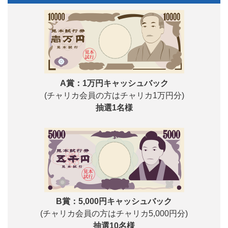
A賞：1万円キャッシュバック
(チャリカ会員の方はチャリカ1万円分)
抽選1名様
B賞：5,000円キャッシュバック
(チャリカ会員の方はチャリカ5,000円分)
抽選10名様