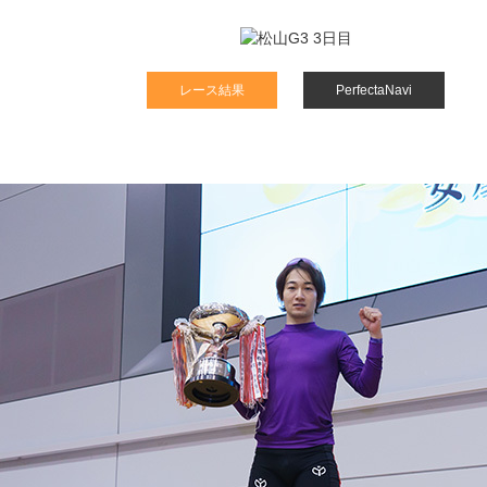
レース結果
PerfectaNavi
が不安な方はこちら（1日の購入限度額の設定）↓