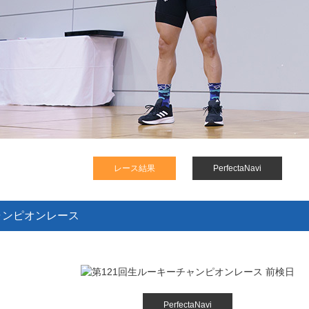
レース結果
PerfectaNavi
ャンピオンレース
PerfectaNavi