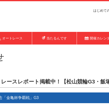
はじめて
オートレース
当たるんです
開催カレン
せ
 Navi】レースレポート掲載中！【松山競輪G3・
念「金亀杯争覇戦」G3