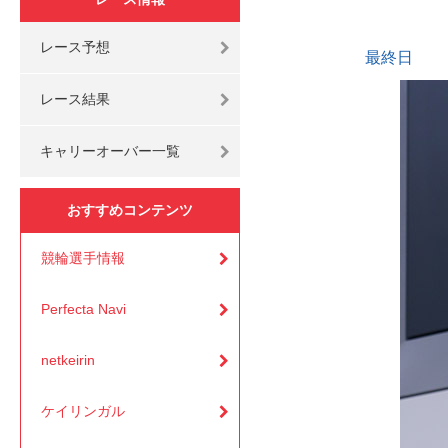
レース予想
最終日
レース結果
キャリーオーバー一覧
おすすめコンテンツ
競輪選手情報
Perfecta Navi
netkeirin
ケイリンガル