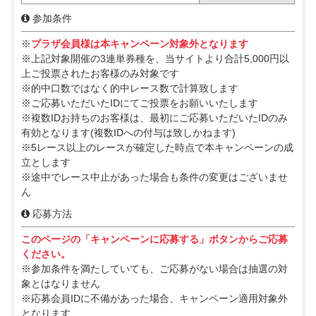
参加条件
※
プラザ会員様は本キャンペーン対象外となります
※上記対象開催の3連単券種を、当サイトより合計5,000円以
上ご投票されたお客様のみ対象です
※的中口数ではなく的中レース数で計算致します
※ご応募いただいたIDにてご投票をお願いいたします
※複数IDお持ちのお客様は、最初にご応募いただいたIDのみ
有効となります(複数IDへの付与は致しかねます)
※5レース以上のレースが確定した時点で本キャンペーンの成
立とします
※途中でレース中止があった場合も条件の変更はございませ
ん
応募方法
このページの「キャンペーンに応募する」ボタンからご応募
ください。
※参加条件を満たしていても、ご応募がない場合は抽選の対
象とはなりません
※応募会員IDに不備があった場合、キャンペーン適用対象外
となります