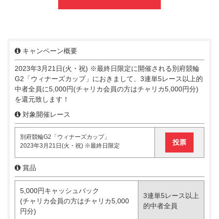
キャンペーン概要
2023年3月21日(火・祝) ※最終日限定に開催される別府競輪
G2「ウィナーズカップ」におきまして、3連単5レース以上的
中者全員に5,000円(チャリカ会員の方はチャリカ5,000円分)
を還元致します！
対象開催レース
別府競輪G2「ウィナーズカップ」
投票
2023年3月21日(火・祝) ※最終日限定
賞品
5,000円キャッシュバック
3連単5レース以上
(チャリカ会員の方はチャリカ5,000
的中者全員
円分)