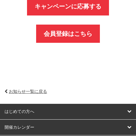
キャンペーンに応募する
会員登録はこちら
お知らせ一覧に戻る
はじめての方へ
はじめての方へ
開催カレンダー