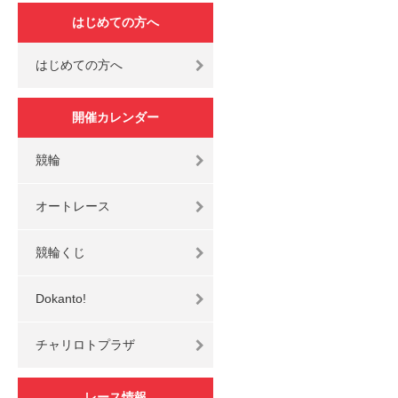
はじめての方へ
はじめての方へ
開催カレンダー
競輪
オートレース
競輪くじ
Dokanto!
チャリロトプラザ
レース情報