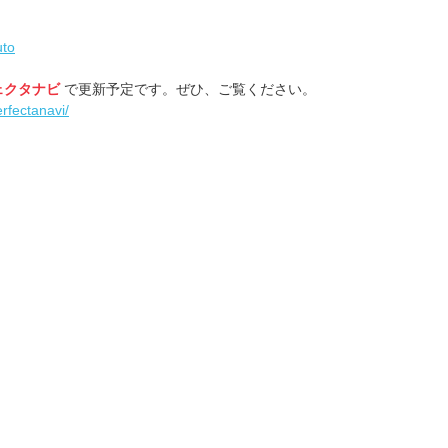
uto
ェクタナビ
で更新予定です。ぜひ、ご覧ください。
rfectanavi/