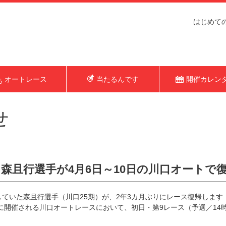
はじめて
オートレース
当たるんです
開催カレン
せ
森且行選手が4月6日～10日の川口オートで
ていた森且行選手（川口25期）が、2年3カ月ぶりにレース復帰します
）に開催される川口オートレースにおいて、初日・第9レース（予選／14時