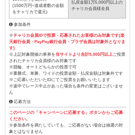
払戻金額1万5,000円以上の
(1500万円÷達成者数の金額
チャリカ会員様全員
をチャリカで還元)
参加条件
※
チャリカ会員IDで投票・応募されたお客様のみ対象です(楽
天銀行会員・PayPay銀行会員・プラザ会員は対象外となりま
す)
※上記対象開催の車券を
当サイトより合計5,000円以上
ご投票
されたチャリカ会員様のみ対象です
※競輪、オートどちらかの投票で可
※重勝式、単勝、ワイドの投票金額・払戻金額は対象外です
※ご応募いただいたIDにてご投票をお願いいたします
※途中でレース中止があった場合も条件の変更はございませ
ん
応募方法
このページの「キャンペーンに応募する」ボタンからご応募
ください。
※参加条件を満たしていても、ご応募がない場合は抽選の対
象とはなりません