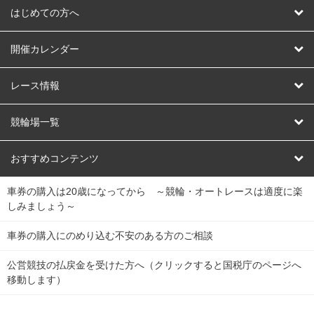
はじめての方へ
はじめての方へ
開催カレンダー
競輪
レース情報
オートレース
レース予想
競輪場一覧
競輪くじ
レース結果
北日本
函館競輪場
青森競輪場
いわき平競輪場
おすすめコンテンツ
車券の購入は20歳になってから ～競輪・オートレースは適度に楽
Dokanto!
キャリーオーバー一覧
関
競輪選手情報
弥彦競輪場
前橋競輪場
取手競輪場
宇都宮競輪場
しみましょう～
東
大宮競輪場
西武園競輪場
京王閣競輪場
立川競輪場
チャリロトプラザ
Perfecta Navi
車券の購入にのめり込む不安のある方のご相談
南
松戸競輪場
千葉競輪場
川崎競輪場
平塚競輪場
公営競技の払戻金を受けた方へ（クリックすると国税庁のページへ
netkeirin
関
移動します）
小田原競輪場
伊東競輪場
静岡競輪場
東
ケイリンガル