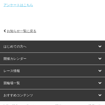
アンケートはこちら
お知らせ一覧に戻る
はじめての方へ
はじめての方へ
開催カレンダー
競輪
レース情報
オートレース
レース予想
競輪場一覧
競輪くじ
レース結果
北日本
函館競輪場
青森競輪場
いわき平競輪場
おすすめコンテンツ