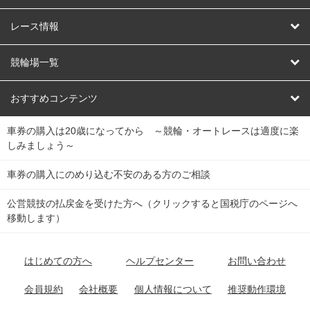
競輪
レース情報
オートレース
レース予想
競輪場一覧
競輪くじ
レース結果
北日本
函館競輪場
青森競輪場
いわき平競輪場
おすすめコンテンツ
車券の購入は20歳になってから ～競輪・オートレースは適度に楽
Dokanto!
キャリーオーバー一覧
関
競輪選手情報
弥彦競輪場
前橋競輪場
取手競輪場
宇都宮競輪場
しみましょう～
東
大宮競輪場
西武園競輪場
京王閣競輪場
立川競輪場
チャリロトプラザ
Perfecta Navi
車券の購入にのめり込む不安のある方のご相談
南
松戸競輪場
千葉競輪場
川崎競輪場
平塚競輪場
公営競技の払戻金を受けた方へ（クリックすると国税庁のページへ
netkeirin
関
移動します）
小田原競輪場
伊東競輪場
静岡競輪場
東
ケイリンガル
中
名古屋競輪場
岐阜競輪場
大垣競輪場
豊橋競輪場
はじめての方へ
ヘルプセンター
お問い合わせ
部
チャリレンジャー
富山競輪場
松阪競輪場
四日市競輪場
会員規約
会社概要
個人情報について
推奨動作環境