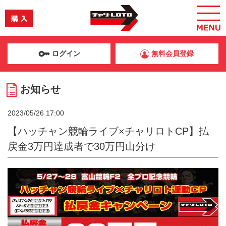
ログイン
無料会員登録
お知らせ
2023/05/26 17:00
【ハッチャン競輪ライブ×チャリロトCP】払
戻金3万円達成者で30万円山分け