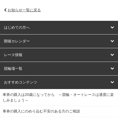
お知らせ一覧に戻る
はじめての方へ
はじめての方へ
開催カレンダー
競輪
レース情報
オートレース
レース予想
競輪場一覧
競輪くじ
レース結果
北日本
函館競輪場
青森競輪場
いわき平競輪場
おすすめコンテンツ
車券の購入は20歳になってから ～競輪・オートレースは適度に楽
Dokanto!
キャリーオーバー一覧
関
競輪選手情報
弥彦競輪場
前橋競輪場
取手競輪場
宇都宮競輪場
しみましょう～
東
大宮競輪場
西武園競輪場
京王閣競輪場
立川競輪場
チャリロトプラザ
Perfecta Navi
車券の購入にのめり込む不安のある方のご相談