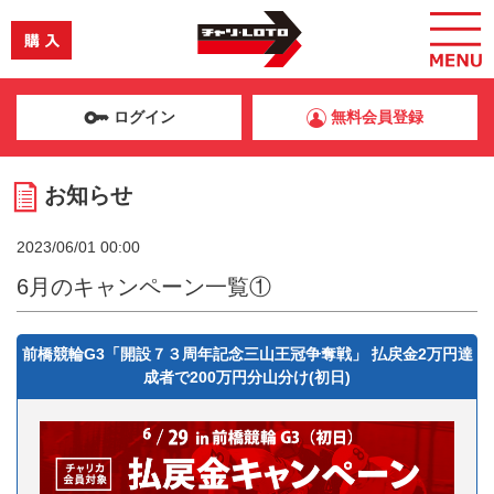
ログイン
無料会員登録
お知らせ
2023/06/01 00:00
6月のキャンペーン一覧①
前橋競輪G3「開設７３周年記念三山王冠争奪戦」 払戻金2万円達
成者で200万円分山分け(初日)