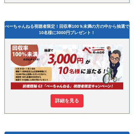
ぺーちゃんねる視聴者限定！回収率100％未満の方の中から抽選で
10名様に3000円プレゼント！
詳細を見る