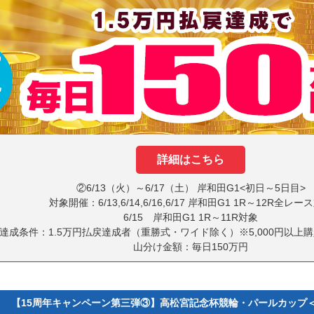
詳細はこちら
②6/13（火）～6/17（土） 岸和田G1<初日～5日目>
対象開催：6/13,6/14,6/16,6/17 岸和田G1 1R～12R全レー
6/15 岸和田G1 1R～11R対象
達成条件：1.5万円払戻達成者（重勝式・ワイド除く）※5,000円以上
山分け金額：毎日150万円
【15周年キャンペーン第三弾③】高松宮記念杯競輪・パールカップ＜