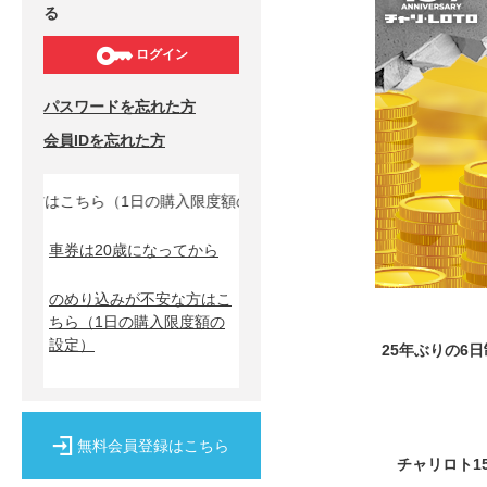
る
ログイン
パスワードを忘れた方
会員IDを忘れた方
こちら（1日の購入限度額の設定）↓
車券は20歳になってから
のめり込みが不安な方はこ
ちら
（1日の購入限度額の
設定）
25年ぶりの6
無料会員登録はこちら
チャリロト1