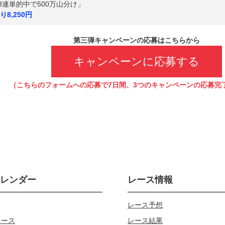
連単的中で500万山分け」
8,250円
第三弾キャンペーンの応募はこちらから
キャンペーンに応募する
（こちらのフォームへの応募で7日間、3つのキャンペーンの応募完
カレンダー
レース情報
レース予想
レース
レース結果