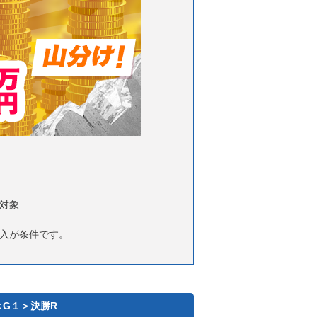
ス対象
購入が条件です。
G１＞決勝R