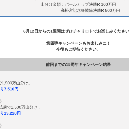
山分け金額：パールカップ決勝R 100万円
高松宮記念杯競輪決勝R 500万円
6月12日からの1週間はぜひチャリロトでお楽しみくださ
第四弾キャンペーンもお楽しみに！
今後もご期待ください。
前回までの15周年キャンペーン結果
）
1,500万山分け」
7,510円
日）
払戻で1,500万山分け 」
13,220円
日）