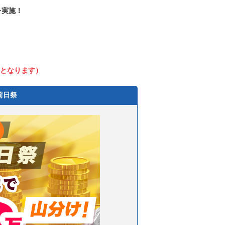
を実施！
了となります）
前日祭