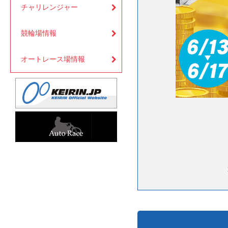
チャリレンジャー
競輪場情報
オートレース場情報