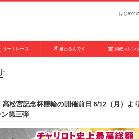
はじめて
オートレース
当たるんです
開催カレン
せ
円】高松宮記念杯競輪の開催前日 6/12（月）
ーン第三弾