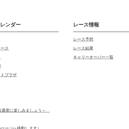
カレンダー
レース情報
レース予想
レース
レース結果
じ
キャリーオーバー一覧
!
ロトプラザ
スは適度に楽しみましょう～
のページへ移動します）