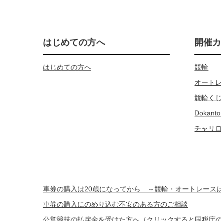
はじめての方へ
開催
はじめての方へ
競輪
オート
競輪く
Dokanto
チャリ
車券の購入は20歳になってから ～競輪・オートレー
車券の購入にのめり込む不安のある方のご相談
公営競技の払戻金を受けた方へ（クリックすると国税庁