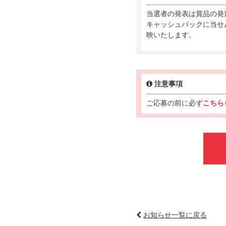
当選者の発表は賞品の発
キャッシュバックに当せ
映いたします。
注意事項
ご応募の前に必ず
こちら
お知らせ一覧に戻る