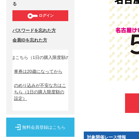
る
ログイン
パスワードを忘れた方
会員IDを忘れた方
方はこちら（1日の購入限度額の設定）↓
車券は20歳になってから
のめり込みが不安な方はこ
ちら
（1日の購入限度額の
設定）
無料会員登録はこちら
対象開催レース情報