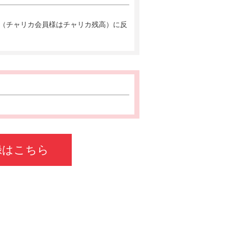
高（チャリカ会員様はチャリカ残高）に反
録はこちら