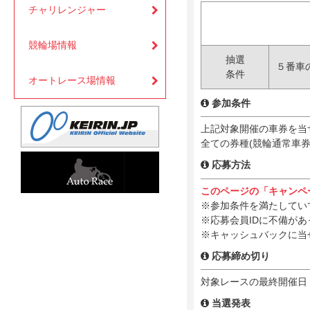
チャリレンジャー
競輪場情報
抽選
５番車
条件
オートレース場情報
参加条件
上記対象開催の車券を当サ
全ての券種(競輪通常車券
応募方法
このページの「キャンペ
※参加条件を満たしてい
※応募会員IDに不備が
※キャッシュバックに当
応募締め切り
対象レースの最終開催日
当選発表