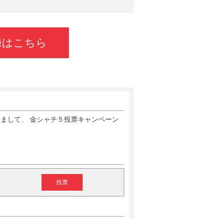
録はこちら
おきまして、 金シャチ５投票キャンペーン
投票