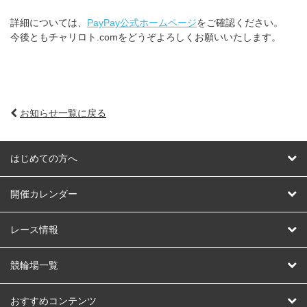
詳細については、
PayPay公式ホームページ
をご確認ください。
今後ともチャリロト.comをどうぞよろしくお願いいたします。
お知らせ一覧に戻る
はじめての方へ
はじめての方へ
開催カレンダー
競輪
レース情報
オートレース
レース予想
競輪場一覧
競輪くじ
レース結果
北日本
函館競輪場
青森競輪場
いわき平競輪場
おすすめコンテンツ