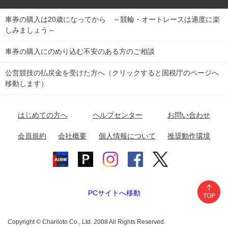
車券の購入は20歳になってから ～競輪・オートレースは適度に楽
Dokanto!
キャリーオーバー一覧
関
競輪選手情報
弥彦競輪場
前橋競輪場
取手競輪場
宇都宮競輪場
しみましょう～
東
大宮競輪場
西武園競輪場
京王閣競輪場
立川競輪場
チャリロトプラザ
Perfecta Navi
車券の購入にのめり込む不安のある方のご相談
南
松戸競輪場
千葉競輪場
川崎競輪場
平塚競輪場
公営競技の払戻金を受けた方へ（クリックすると国税庁のページへ
netkeirin
関
移動します）
小田原競輪場
伊東競輪場
静岡競輪場
東
ケイリンガル
中
名古屋競輪場
岐阜競輪場
大垣競輪場
豊橋競輪場
はじめての方へ
ヘルプセンター
お問い合わせ
部
チャリレンジャー
富山競輪場
松阪競輪場
四日市競輪場
会員規約
会社概要
個人情報について
推奨動作環境
競輪場情報
近
福井競輪場
奈良競輪場
向日町競輪場
和歌山競輪場
畿
岸和田競輪場
オートレース場情報
PCサイトへ移動
中国
玉野競輪場
広島競輪場
防府競輪場
Copyright © Chariloto Co., Ltd. 2008 All Rights Reserved.