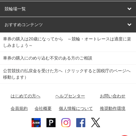
オートレース
レース予想
競輪場一覧
競輪くじ
レース結果
北日本
函館競輪場
青森競輪場
いわき平競輪場
おすすめコンテンツ
車券の購入は20歳になってから ～競輪・オートレースは適度に楽
Dokanto!
キャリーオーバー一覧
関
競輪選手情報
弥彦競輪場
前橋競輪場
取手競輪場
宇都宮競輪場
しみましょう～
東
大宮競輪場
西武園競輪場
京王閣競輪場
立川競輪場
チャリロトプラザ
Perfecta Navi
車券の購入にのめり込む不安のある方のご相談
南
松戸競輪場
千葉競輪場
川崎競輪場
平塚競輪場
公営競技の払戻金を受けた方へ（クリックすると国税庁のページへ
netkeirin
関
移動します）
小田原競輪場
伊東競輪場
静岡競輪場
東
ケイリンガル
中
名古屋競輪場
岐阜競輪場
大垣競輪場
豊橋競輪場
はじめての方へ
ヘルプセンター
お問い合わせ
部
チャリレンジャー
富山競輪場
松阪競輪場
四日市競輪場
会員規約
会社概要
個人情報について
推奨動作環境
競輪場情報
近
福井競輪場
奈良競輪場
向日町競輪場
和歌山競輪場
畿
岸和田競輪場
オートレース場情報