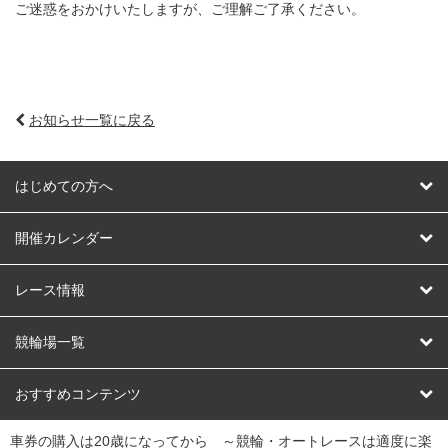
ご迷惑をおかけいたしますが、ご理解ご了承ください。
お知らせ一覧に戻る
はじめての方へ
はじめての方へ
開催カレンダー
競輪
レース情報
オートレース
レース予想
競輪場一覧
競輪くじ
レース結果
北日本
函館競輪場
青森競輪場
いわき平競輪場
おすすめコンテンツ
車券の購入は20歳になってから ～競輪・オートレースは適度に楽
Dokanto!
キャリーオーバー一覧
関
競輪選手情報
弥彦競輪場
前橋競輪場
取手競輪場
宇都宮競輪場