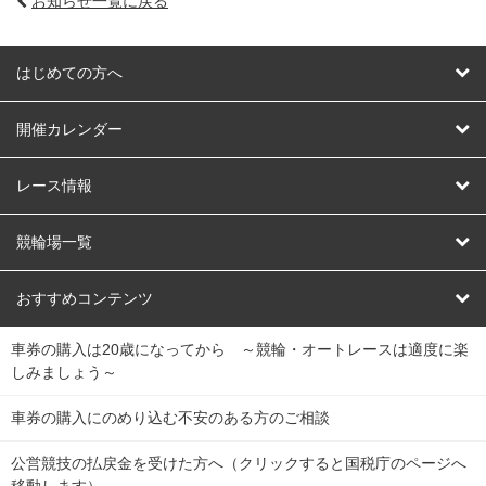
お知らせ一覧に戻る
はじめての方へ
はじめての方へ
開催カレンダー
競輪
レース情報
オートレース
レース予想
競輪場一覧
競輪くじ
レース結果
北日本
函館競輪場
青森競輪場
いわき平競輪場
おすすめコンテンツ
車券の購入は20歳になってから ～競輪・オートレースは適度に楽
Dokanto!
キャリーオーバー一覧
関
競輪選手情報
弥彦競輪場
前橋競輪場
取手競輪場
宇都宮競輪場
しみましょう～
東
大宮競輪場
西武園競輪場
京王閣競輪場
立川競輪場
チャリロトプラザ
Perfecta Navi
車券の購入にのめり込む不安のある方のご相談
南
松戸競輪場
千葉競輪場
川崎競輪場
平塚競輪場
公営競技の払戻金を受けた方へ（クリックすると国税庁のページへ
netkeirin
関
移動します）