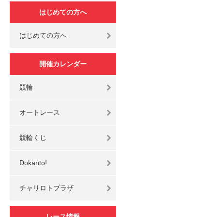
はじめての方へ
はじめての方へ
開催カレンダー
競輪
オートレース
競輪くじ
Dokanto!
チャリロトプラザ
レース情報