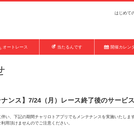
はじめて
オートレース
当たるんです
開催カレン
せ
ナンス】7/24（月）レース終了後のサービ
に伴い、下記の期間チャリロトアプリでもメンテナンスを実施いたしま
ご利用頂けませんのでご注意ください。