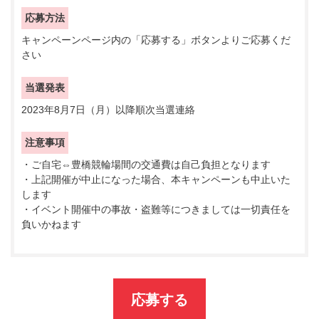
応募方法
キャンペーンページ内の「応募する」ボタンよりご応募くだ
さい
当選発表
2023年8月7日（月）以降順次当選連絡
注意事項
・ご自宅⇔豊橋競輪場間の交通費は自己負担となります
・上記開催が中止になった場合、本キャンペーンも中止いた
します
・イベント開催中の事故・盗難等につきましては一切責任を
負いかねます
応募する