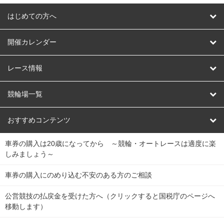
はじめての方へ
はじめての方へ
開催カレンダー
競輪
レース情報
オートレース
レース予想
競輪場一覧
競輪くじ
レース結果
北日本
函館競輪場
青森競輪場
いわき平競輪場
おすすめコンテンツ
車券の購入は20歳になってから ～競輪・オートレースは適度に楽
Dokanto!
キャリーオーバー一覧
関
競輪選手情報
弥彦競輪場
前橋競輪場
取手競輪場
宇都宮競輪場
しみましょう～
東
大宮競輪場
西武園競輪場
京王閣競輪場
立川競輪場
チャリロトプラザ
Perfecta Navi
車券の購入にのめり込む不安のある方のご相談
南
松戸競輪場
千葉競輪場
川崎競輪場
平塚競輪場
公営競技の払戻金を受けた方へ（クリックすると国税庁のページへ
netkeirin
関
移動します）
小田原競輪場
伊東競輪場
静岡競輪場
東
ケイリンガル