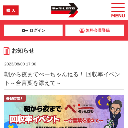
ログイン
無料会員登録
お知らせ
2023/08/09 17:00
朝から夜までぺーちゃんねる！ 回収率イベン
ト～合言葉を添えて～