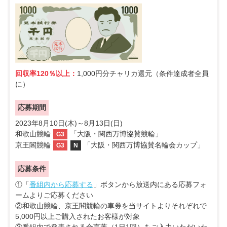
回収率120％以上：
1,000円分チャリカ還元（条件達成者全員
に）
応募期間
2023年8月10日(木)～8月13日(日)
和歌山競輪
「大阪・関西万博協賛競輪」
G3
京王閣競輪
「大阪・関西万博協賛名輪会カップ」
G3
N
応募条件
①「
番組内から応募する
」ボタンから放送内にある応募フォ
ームよりご応募ください
②和歌山競輪、京王閣競輪の車券を当サイトよりそれぞれで
5,000円以上ご購入されたお客様が対象