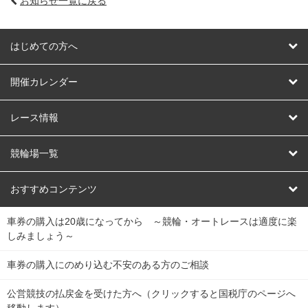
お知らせ一覧に戻る
はじめての方へ
はじめての方へ
開催カレンダー
競輪
レース情報
オートレース
レース予想
競輪場一覧
競輪くじ
レース結果
北日本
函館競輪場
青森競輪場
いわき平競輪場
おすすめコンテンツ
車券の購入は20歳になってから ～競輪・オートレースは適度に楽
Dokanto!
キャリーオーバー一覧
関
競輪選手情報
弥彦競輪場
前橋競輪場
取手競輪場
宇都宮競輪場
しみましょう～
東
大宮競輪場
西武園競輪場
京王閣競輪場
立川競輪場
チャリロトプラザ
Perfecta Navi
車券の購入にのめり込む不安のある方のご相談
南
松戸競輪場
千葉競輪場
川崎競輪場
平塚競輪場
公営競技の払戻金を受けた方へ（クリックすると国税庁のページへ
netkeirin
関
移動します）