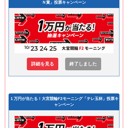
Ｎ賞」投票キャンペーン
詳細を見る
終了しました
１万円が当たる！大宮競輪F2モーニング「テレ玉杯」投票キ
ャンペーン