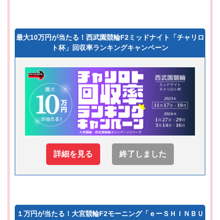
最大10万円が当たる！西武園競輪F2ミッドナイト「チャリロ
ト杯」回収率ランキングキャンペーン
詳細を見る
終了しました
１万円が当たる！大宮競輪F2モーニング「ｅーＳＨＩＮＢＵ