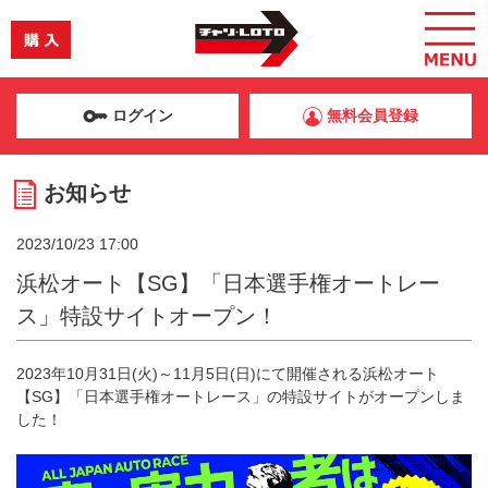
ログイン
無料会員登録
お知らせ
2023/10/23 17:00
浜松オート【SG】「日本選手権オートレー
ス」特設サイトオープン！
2023年10月31日(火)～11月5日(日)にて開催される浜松オート
【SG】「日本選手権オートレース」の特設サイトがオープンしま
した！