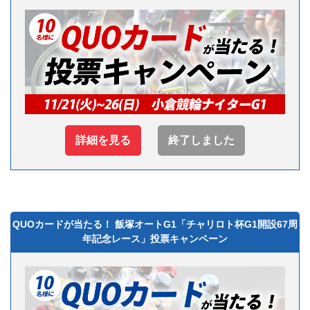
詳細を見る
終了しました
QUOカードが当たる！ 飯塚オートG1「チャリロト杯G1開設67周
年記念レース」投票キャンペーン