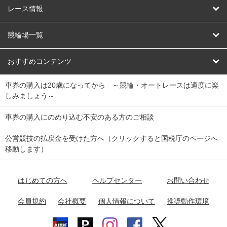
競輪
レース情報
オートレース
レース予想
競輪場一覧
競輪くじ
レース結果
北日本
函館競輪場
青森競輪場
いわき平競輪場
おすすめコンテンツ
車券の購入は20歳になってから ～競輪・オートレースは適度に楽
Dokanto!
キャリーオーバー一覧
関
競輪選手情報
弥彦競輪場
前橋競輪場
取手競輪場
宇都宮競輪場
しみましょう～
東
大宮競輪場
西武園競輪場
京王閣競輪場
立川競輪場
チャリロトプラザ
Perfecta Navi
車券の購入にのめり込む不安のある方のご相談
南
松戸競輪場
千葉競輪場
川崎競輪場
平塚競輪場
公営競技の払戻金を受けた方へ（クリックすると国税庁のページへ
netkeirin
関
移動します）
小田原競輪場
伊東競輪場
静岡競輪場
東
ケイリンガル
中
名古屋競輪場
岐阜競輪場
大垣競輪場
豊橋競輪場
はじめての方へ
ヘルプセンター
お問い合わせ
部
チャリレンジャー
富山競輪場
松阪競輪場
四日市競輪場
会員規約
会社概要
個人情報について
推奨動作環境
競輪場情報
近
福井競輪場
奈良競輪場
向日町競輪場
和歌山競輪場