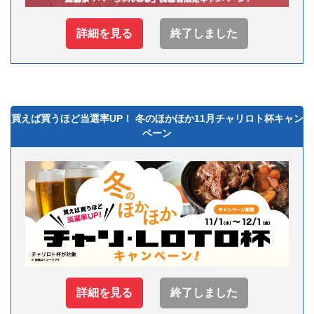
詳細を見る
終了しました
買えば買うほど当選率UP！ 冬のほかほか11月チャリロト杯キャン
ペーン
詳細を見る
終了しました