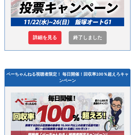
詳細を見る
終了しました
ペーちゃんねる視聴者限定！ 毎日開催！回収率100％超えろキャ
ンペーン