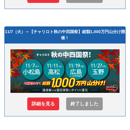
11/7（火）～【チャリロト秋の中四国祭】総額1,000万円山分け開
催！
詳細を見る
終了しました