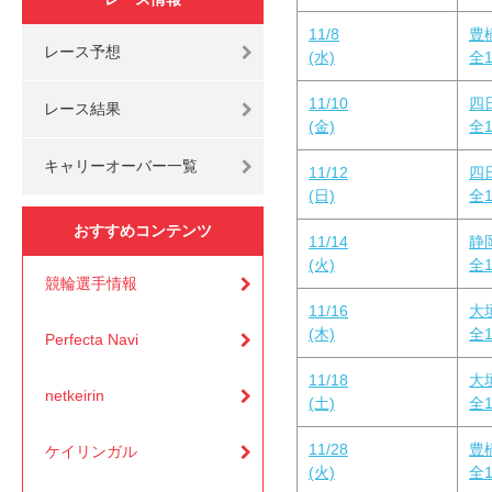
11/8
豊
レース予想
(水)
全1
11/10
四
レース結果
(金)
全1
キャリーオーバー一覧
11/12
四
(日)
全1
おすすめコンテンツ
11/14
静
(火)
全1
競輪選手情報
11/16
大
(木)
全1
Perfecta Navi
11/18
大
netkeirin
(土)
全1
11/28
豊
ケイリンガル
(火)
全1