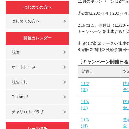
11月のキャンペーンは2本立
はじめての方へ
①総額2,200万円！200万円
はじめての方へ
2日に1回、偶数日（11/20
キャンペーンを達成すると
開催カレンダー
山分けの対象レースや達成条
※朝日新聞社杯競輪祭前日〜最終
競輪
〈キャンペーン開催日程
オートレース
実施日
対
競輪くじ
11/2
防府
(木)
全1
Dokanto!
11/4
防府
(土)
全1
チャリロトプラザ
11/6
豊
(月)
全1
レース情報