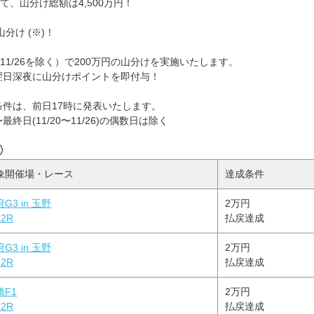
て、山分け総額は4,500万円！
山分け (※)！
〜11/26を除く）で200万円の山分けを実施いたします。
翌日深夜に山分けポイントを即付与！
件は、前日17時に発表いたします。
日(11/20〜11/26)の偶数日は除く
〉
象開催場・レース
達成条件
G3 in 玉野
2万円
2R
払戻達成
G3 in 玉野
2万円
2R
払戻達成
橋F1
2万円
2R
払戻達成