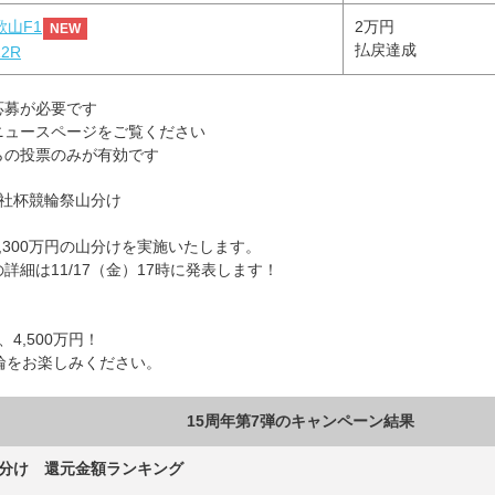
歌山F1
2万円
NEW
払戻達成
2R
応募が必要です
ニュースページをご覧ください
らの投票のみが有効です
聞社杯競輪祭山分け
,300万円の山分けを実施いたします。
細は11/17（金）17時に発表します！
4,500万円！
輪をお楽しみください。
15周年第7弾のキャンペーン結果
山分け 還元金額ランキング