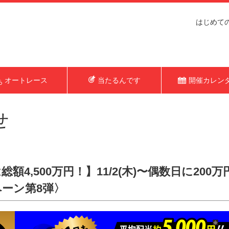
はじめて
オートレース
当たるんです
開催カレン
せ
総額4,500万円！】11/2(木)〜偶数日に20
ペーン第8弾〉