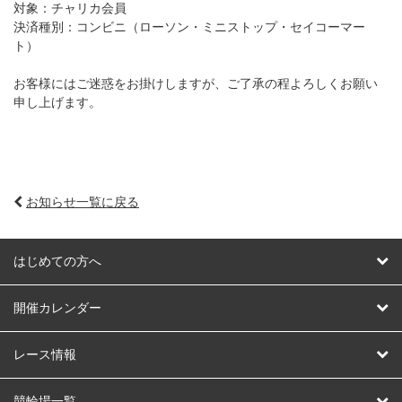
対象：チャリカ会員
決済種別：コンビニ（ローソン・ミニストップ・セイコーマー
ト）
お客様にはご迷惑をお掛けしますが、ご了承の程よろしくお願い
申し上げます。
お知らせ一覧に戻る
はじめての方へ
はじめての方へ
開催カレンダー
競輪
レース情報
オートレース
レース予想
競輪場一覧