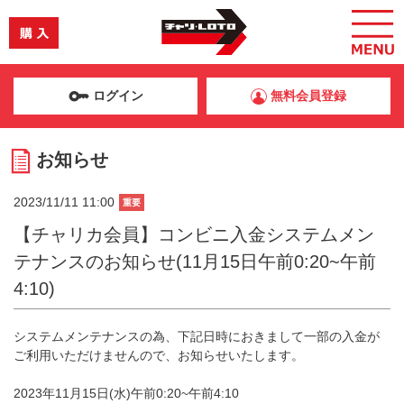
ログイン
無料会員登録
お知らせ
2023/11/11 11:00
重要
【チャリカ会員】コンビニ入金システムメン
テナンスのお知らせ(11月15日午前0:20~午前
4:10)
システムメンテナンスの為、下記日時におきまして一部の入金が
ご利用いただけませんので、お知らせいたします。
2023年11月15日(水)午前0:20~午前4:10