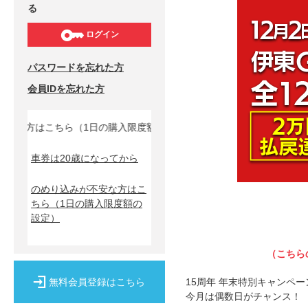
る
ログイン
パスワードを忘れた方
会員IDを忘れた方
な方はこちら（1日の購入限度額の設定）↓
車券は20歳になってから
のめり込みが不安な方はこ
ちら
（1日の購入限度額の
設定）
（こちら
無料会員登録はこちら
15周年 年末特別キャンペー
今月は偶数日がチャンス！