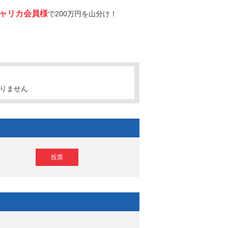
たチャリカ会員様
で200万円を山分け！
りません
投票