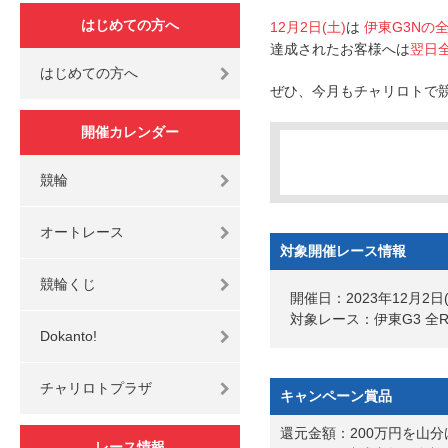
はじめての方へ
12月2日(土)
は
伊東G3Nの
達成されたお客様へは
翌日
はじめての方へ
ぜひ、今月もチャリロトで
開催カレンダー
競輪
オートレース
対象開催レース情報
競輪くじ
開催日：2023年12月2日(
対象レース：伊東G3 全
Dokanto!
チャリロトプラザ
キャンペーン賞品
還元金額：200万円を山分
レース情報