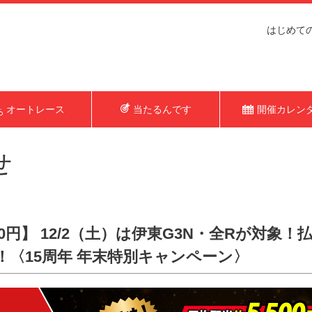
はじめて
オートレース
当たるんです
開催カレン
せ
0円】 12/2（土）は伊東G3N・全Rが対象！払
け！〈15周年 年末特別キャンペーン〉