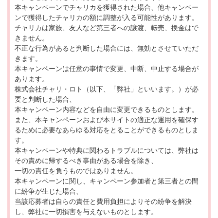
本キャンペーンでチャリカを獲得された場合、他キャンペー
ンで獲得したチャリカの額に調整が入る可能性があります。
チャリカは家族、友人など第三者への譲渡、転売、換金はで
きません。
不正な行為があると判断した場合には、無効とさせていただ
きます。
本キャンペーンは任意の事情で変更、中断、中止する場合が
あります。
株式会社チャリ・ロト（以下、「弊社」といいます。）が必
要と判断した場合、
本キャンペーン内容などを自由に変更できるものとします。
また、本キャンペーンおよび本サイトの適正な運用を確保す
るために必要なあらゆる対応をとることができるものとしま
す。
本キャンペーンや特典に関わるトラブルについては、弊社は
その責めに帰するべき事由がある場合を除き、
一切の責任を負うものではありません。
本キャンペーンに関し、キャンペーン参加者と第三者との間
に紛争が生じた場合、
当該応募者は自らの責任と費用負担によりその紛争を解決
し、弊社に一切損害を与えないものとします。