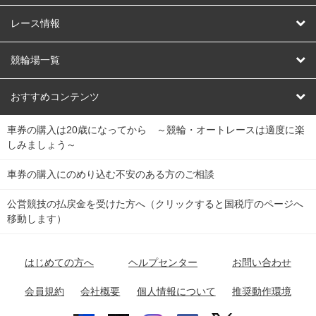
競輪
レース情報
オートレース
レース予想
競輪場一覧
競輪くじ
レース結果
北日本
函館競輪場
青森競輪場
いわき平競輪場
おすすめコンテンツ
車券の購入は20歳になってから ～競輪・オートレースは適度に楽
Dokanto!
キャリーオーバー一覧
関
競輪選手情報
弥彦競輪場
前橋競輪場
取手競輪場
宇都宮競輪場
しみましょう～
東
大宮競輪場
西武園競輪場
京王閣競輪場
立川競輪場
チャリロトプラザ
Perfecta Navi
車券の購入にのめり込む不安のある方のご相談
南
松戸競輪場
千葉競輪場
川崎競輪場
平塚競輪場
公営競技の払戻金を受けた方へ（クリックすると国税庁のページへ
netkeirin
関
移動します）
小田原競輪場
伊東競輪場
静岡競輪場
東
ケイリンガル
中
名古屋競輪場
岐阜競輪場
大垣競輪場
豊橋競輪場
はじめての方へ
ヘルプセンター
お問い合わせ
部
チャリレンジャー
富山競輪場
松阪競輪場
四日市競輪場
会員規約
会社概要
個人情報について
推奨動作環境
競輪場情報