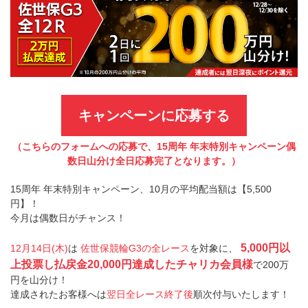
キャンペーンに応募する
（こちらのフォームへの応募で、15周年 年末特別キャンペーン偶
数日山分け全日応募完了となります。）
15周年 年末特別キャンペーン、10月の平均配当額は【5,500
円】！
今月は偶数日がチャンス！
5,000円以
12月14日(木)
は
佐世保競輪G3の全レース
を対象に、
上投票し払戻金20,000円達成したチャリカ会員様
で200万
円を山分け！
達成されたお客様へは
翌日全レース終了後
順次付与いたします！