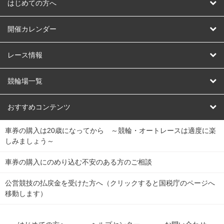
はじめての方へ
はじめての方へ
開催カレンダー
競輪
レース情報
オートレース
レース予想
競輪場一覧
競輪くじ
レース結果
北日本
函館競輪場
青森競輪場
いわき平競輪場
おすすめコンテンツ
車券の購入は20歳になってから ～競輪・オートレースは適度に楽
Dokanto!
キャリーオーバー一覧
関
競輪選手情報
弥彦競輪場
前橋競輪場
取手競輪場
宇都宮競輪場
しみましょう～
東
大宮競輪場
西武園競輪場
京王閣競輪場
立川競輪場
チャリロトプラザ
Perfecta Navi
車券の購入にのめり込む不安のある方のご相談
南
松戸競輪場
千葉競輪場
川崎競輪場
平塚競輪場
公営競技の払戻金を受けた方へ（クリックすると国税庁のページへ
netkeirin
関
移動します）
小田原競輪場
伊東競輪場
静岡競輪場
東
ケイリンガル
中
名古屋競輪場
岐阜競輪場
大垣競輪場
豊橋競輪場