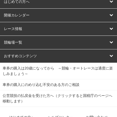
はじめての方へ
はじめての方へ
開催カレンダー
競輪
レース情報
オートレース
レース予想
競輪場一覧
競輪くじ
レース結果
北日本
函館競輪場
青森競輪場
いわき平競輪場
おすすめコンテンツ
車券の購入は20歳になってから ～競輪・オートレースは適度に楽
Dokanto!
キャリーオーバー一覧
関
競輪選手情報
弥彦競輪場
前橋競輪場
取手競輪場
宇都宮競輪場
しみましょう～
東
大宮競輪場
西武園競輪場
京王閣競輪場
立川競輪場
チャリロトプラザ
Perfecta Navi
車券の購入にのめり込む不安のある方のご相談
南
松戸競輪場
千葉競輪場
川崎競輪場
平塚競輪場
公営競技の払戻金を受けた方へ（クリックすると国税庁のページへ
netkeirin
関
移動します）
小田原競輪場
伊東競輪場
静岡競輪場
東
ケイリンガル
中
名古屋競輪場
岐阜競輪場
大垣競輪場
豊橋競輪場