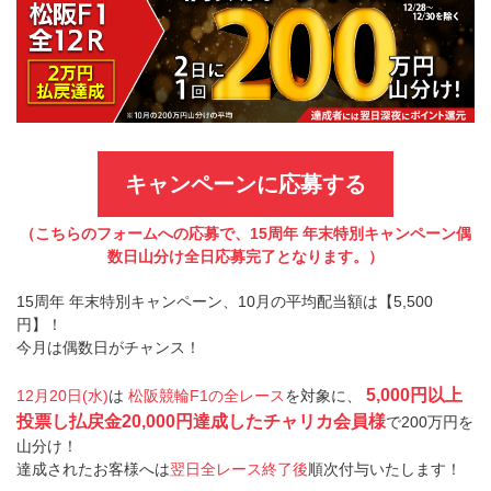
キャンペーンに応募する
（こちらのフォームへの応募で、15周年 年末特別キャンペーン偶
数日山分け全日応募完了となります。）
15周年 年末特別キャンペーン、10月の平均配当額は【5,500
円】！
今月は偶数日がチャンス！
5,000円以上
12月20日(水)
は
松阪競輪F1の全レース
を対象に、
投票し払戻金20,000円達成したチャリカ会員様
で200万円を
山分け！
達成されたお客様へは
翌日全レース終了後
順次付与いたします！