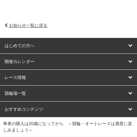
お知らせ一覧に戻る
はじめての方へ
はじめての方へ
開催カレンダー
競輪
レース情報
オートレース
レース予想
競輪場一覧
競輪くじ
レース結果
北日本
函館競輪場
青森競輪場
いわき平競輪場
おすすめコンテンツ
車券の購入は20歳になってから ～競輪・オートレースは適度に楽
Dokanto!
キャリーオーバー一覧
関
競輪選手情報
弥彦競輪場
前橋競輪場
取手競輪場
宇都宮競輪場
しみましょう～
東