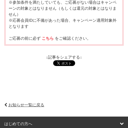
※参加条件を満たしていても、ご応募がない場合はキャンペ
ーンの対象とはなりません（もしくは還元の対象とはなりま
せん）
※応募会員IDに不備があった場合、キャンペーン適用対象外
となります
ご応募の前に必ず
こちら
をご確認ください。
↓記事をシェアする↓
お知らせ一覧に戻る
はじめての方へ