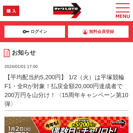
ログイン
無料会員登録
お知らせ
2024/01/01 17:00
【平均配当約5,200円】 1/2（火）は平塚競輪
F1・全Rが対象！払戻金額20,000円達成者で
200万円を山分け！〈15周年キャンペーン第10
弾〉