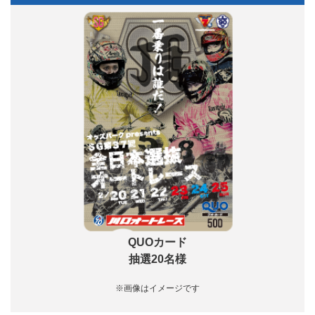
QUOカード
抽選20名様
※画像はイメージです