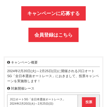
キャンペーンに応募する
会員登録はこちら
キャンペーン概要
2024年2月20日(火)～2月25日(日)に開催される川口オート
SG「全日本選抜オートレース」におきまして、投票キャンペ
ーンを実施致します！
対象開催レース
川口オートSG「全日本選抜オートレース」
投票
2024年2月20日(火)～2月25日(日)