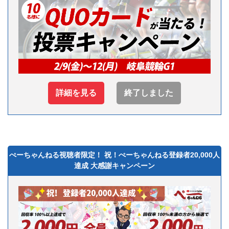
詳細を見る
終了しました
ぺーちゃんねる視聴者限定！ 祝！ぺーちゃんねる登録者20,000人
達成 大感謝キャンペーン