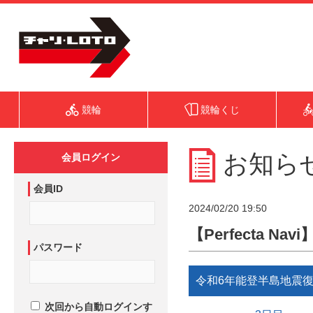
競輪
競輪くじ
お知ら
会員ログイン
会員ID
2024/02/20 19:50
【Perfecta 
パスワード
令和6年能登半島地震復
次回から自動ログインす