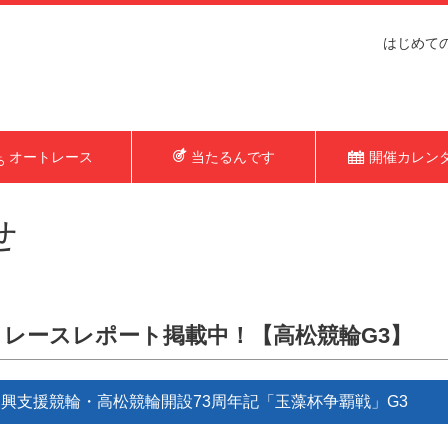
はじめて
オートレース
当たるんです
開催カレン
せ
Navi】レースレポート掲載中！【高松競輪G3】
興支援競輪・高松競輪開設73周年記「玉藻杯争覇戦」G3