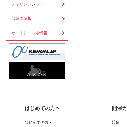
チャリレンジャー
競輪場情報
オートレース場情報
はじめての方へ
開催
はじめての方へ
競輪