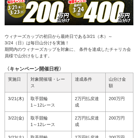
ウィナーズカップの初日から最終日である3/21（木）～
3/24（日）は毎日山分けを実施！
期間内のウィナーズカップを対象に、 条件を達成したチャリカ会
員様で山分けをします。
〈キャンペーン開催日程〉
実施日
対象開催場・レー
達成条件
山分け金
ス
額
3/21(木)
取手競輪
2万円払戻達
200万円
1～12レース
成
3/22(金)
取手競輪
2万円払戻達
200万円
1～12レース
成
3/23(土)
取手競輪
2万円払戻達
200万円