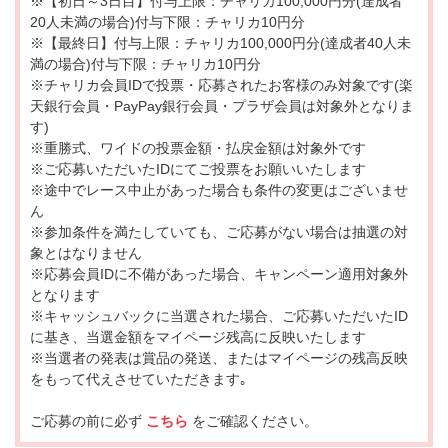
※【初日～3日目】付与上限：チャリカ100,000円分(達成者
20人未満の場合)付与下限：チャリカ10円分
※【最終日】付与上限：チャリカ100,000円分(達成者40人未
満の場合)付与下限：チャリカ10円分
※チャリカ会員IDで投票・応募されたお客様のみ対象です(楽
天銀行会員・PayPay銀行会員・プラザ会員は対象外となりま
す)
※重勝式、ワイドの投票金額・払戻金額は対象外です
※ご応募いただいたIDにてご投票をお願いいたします
※途中でレース中止があった場合も条件の変更はございませ
ん
※参加条件を満たしていても、ご応募がない場合は抽選の対
象とはなりません
※応募会員IDに不備があった場合、キャンペーン適用対象外
となります
※キャッシュバックに当選された場合、ご応募いただいたID
に基き、当選金額をマイページ残高に反映いたします
※当選者の発表は賞品の発送、またはマイページの残高反映
をもって代えさせていただきます｡
ご応募の前に必ず
こちら
をご確認ください。