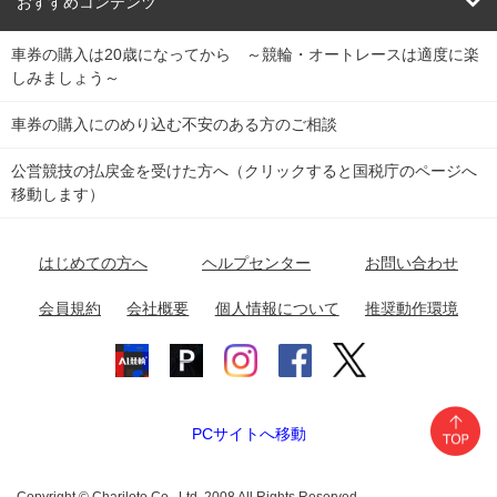
競輪くじ
レース結果
北日本
函館競輪場
青森競輪場
いわき平競輪場
おすすめコンテンツ
車券の購入は20歳になってから ～競輪・オートレースは適度に楽
Dokanto!
キャリーオーバー一覧
関
競輪選手情報
弥彦競輪場
前橋競輪場
取手競輪場
宇都宮競輪場
しみましょう～
東
大宮競輪場
西武園競輪場
京王閣競輪場
立川競輪場
チャリロトプラザ
Perfecta Navi
車券の購入にのめり込む不安のある方のご相談
南
松戸競輪場
千葉競輪場
川崎競輪場
平塚競輪場
公営競技の払戻金を受けた方へ（クリックすると国税庁のページへ
netkeirin
関
移動します）
小田原競輪場
伊東競輪場
静岡競輪場
東
ケイリンガル
中
名古屋競輪場
岐阜競輪場
大垣競輪場
豊橋競輪場
はじめての方へ
ヘルプセンター
お問い合わせ
部
チャリレンジャー
富山競輪場
松阪競輪場
四日市競輪場
会員規約
会社概要
個人情報について
推奨動作環境
競輪場情報
近
福井競輪場
奈良競輪場
向日町競輪場
和歌山競輪場
畿
岸和田競輪場
オートレース場情報
PCサイトへ移動
中国
玉野競輪場
広島競輪場
防府競輪場
Copyright © Chariloto Co., Ltd. 2008 All Rights Reserved.