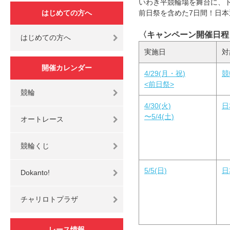
いわき平競輪場を舞台に、ト
はじめての方へ
前日祭を含めた7日間！日
〈キャンペーン開催日程
はじめての方へ
実施日
対
開催カレンダー
4/29(月・祝)
競
<前日祭>
競輪
4/30(火)
日
〜5/4(土)
オートレース
競輪くじ
5/5(日)
日
Dokanto!
チャリロトプラザ
レース情報