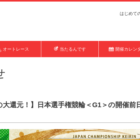
はじめて
オートレース
当たるんです
開催カレン
せ
円の大還元！】日本選手権競輪＜G1＞の開催前日