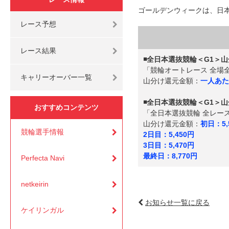
ゴールデンウィークは、日
レース予想
レース結果
◾️全日本選抜競輪＜G1＞山
「競輪オートレース 全場
キャリーオーバー一覧
山分け還元金額：
一人あたり
◾️全日本選抜競輪＜G1＞山
おすすめコンテンツ
「全日本選抜競輪 全レース
山分け還元金額：
初日：5,
競輪選手情報
2日目：5,450円
3日目：5,470円
最終日：8,770円
Perfecta Navi
netkeirin
お知らせ一覧に戻る
ケイリンガル