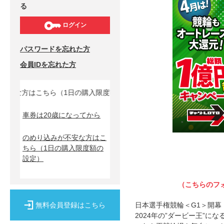
る
ログイン
パスワードを忘れた方
会員IDを忘れた方
安な方はこちら（1日の購入限度額の設定）↓
車券は20歳になってから
のめり込みが不安な方はこ
ちら
（1日の購入限度額の
設定）
（こちらのフ
無料会員登録はこちら
日本選手権競輪＜G1＞開幕
2024年の”ダービー王”に