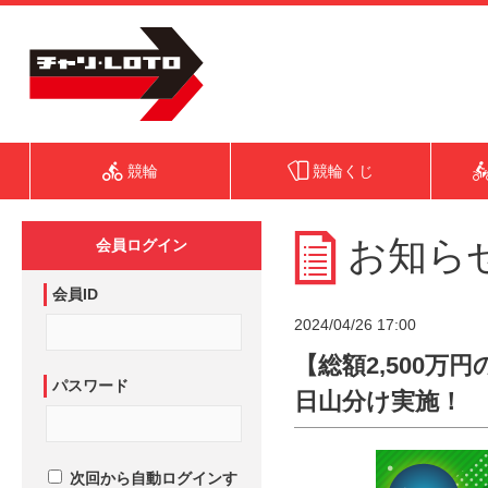
競輪
競輪くじ
お知ら
会員ログイン
会員ID
2024/04/26 17:00
【総額2,500万
パスワード
日山分け実施！
次回から自動ログインす