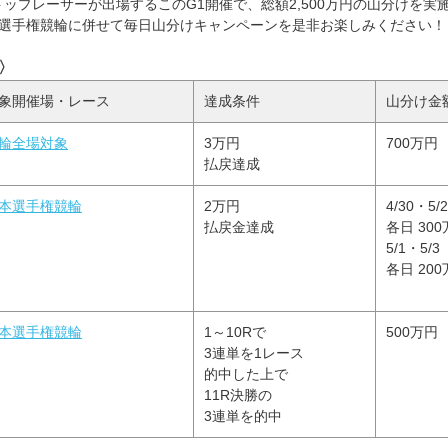
ップレーサーが出場するこのG1開催で、総額2,500万円の山分けを実施
本選手権競輪に併せて毎日山分けキャンペーンを是非お楽しみください！
〉
象開催場・レース
達成条件
山分け金
輪全場対象
3万円
700万円
払戻達成
本選手権競輪
2万円
4/30・5/
払戻金達成
各日 30
5/1・5/3
各日 20
本選手権競輪
1～10Rで
500万円
3連単を1レース
的中した上で
11R決勝の
3連単を的中