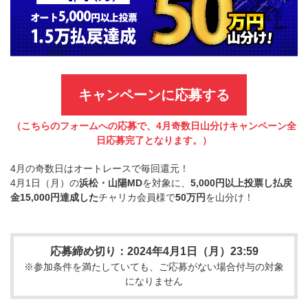
キャンペーンに応募する
（こちらのフォームへの応募で、4月奇数日山分けキャンペーン全
日応募完了となります。）
4月の奇数日はオートレースで毎回還元！
4月1日（月）の
浜松・山陽MD
を対象に、
5,000円以上投票し払戻
金15,000円達成した
チャリカ会員様で
50万円
を山分け！
応募締め切り：2024年4月1日（月）23:59
※参加条件を満たしていても、ご応募がない場合付与の対象
になりません