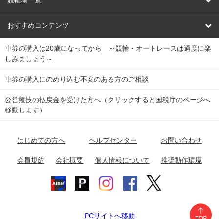
競輪場一覧
競輪くじ
レース結果
北日本
函館競輪場
青森競輪場
いわき平競輪場
おすすめコンテンツ
車券の購入は20歳になってから ～競輪・オートレースは適度に楽
Dokanto!
キャリーオーバー一覧
関
競輪選手情報
弥彦競輪場
前橋競輪場
取手競輪場
宇都宮競輪場
しみましょう～
東
大宮競輪場
西武園競輪場
京王閣競輪場
立川競輪場
チャリロトプラザ
Perfecta Navi
車券の購入にのめり込む不安のある方のご相談
南
松戸競輪場
千葉競輪場
川崎競輪場
平塚競輪場
公営競技の払戻金を受けた方へ（クリックすると国税庁のページへ
netkeirin
関
移動します）
小田原競輪場
伊東競輪場
静岡競輪場
東
ケイリンガル
中
名古屋競輪場
岐阜競輪場
大垣競輪場
豊橋競輪場
はじめての方へ
ヘルプセンター
お問い合わせ
部
チャリレンジャー
富山競輪場
松阪競輪場
四日市競輪場
会員規約
会社概要
個人情報について
推奨動作環境
競輪場情報
近
福井競輪場
奈良競輪場
向日町競輪場
和歌山競輪場
畿
岸和田競輪場
オートレース場情報
PCサイトへ移動