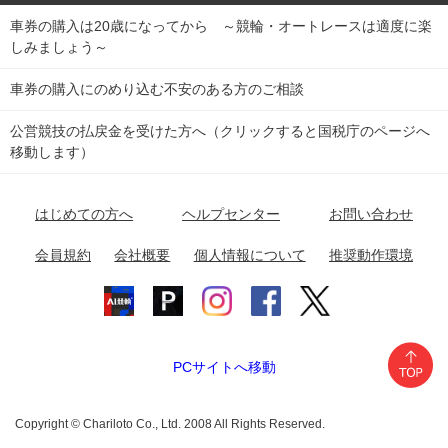
車券の購入は20歳になってから ～競輪・オートレースは適度に楽
Dokanto!
キャリーオーバー一覧
関
競輪選手情報
弥彦競輪場
前橋競輪場
取手競輪場
宇都宮競輪場
しみましょう～
東
大宮競輪場
西武園競輪場
京王閣競輪場
立川競輪場
チャリロトプラザ
Perfecta Navi
車券の購入にのめり込む不安のある方のご相談
南
松戸競輪場
千葉競輪場
川崎競輪場
平塚競輪場
公営競技の払戻金を受けた方へ（クリックすると国税庁のページへ
netkeirin
関
移動します）
小田原競輪場
伊東競輪場
静岡競輪場
東
ケイリンガル
中
名古屋競輪場
岐阜競輪場
大垣競輪場
豊橋競輪場
はじめての方へ
ヘルプセンター
お問い合わせ
部
チャリレンジャー
富山競輪場
松阪競輪場
四日市競輪場
会員規約
会社概要
個人情報について
推奨動作環境
競輪場情報
近
福井競輪場
奈良競輪場
向日町競輪場
和歌山競輪場
畿
岸和田競輪場
オートレース場情報
PCサイトへ移動
中国
玉野競輪場
広島競輪場
防府競輪場
Copyright © Chariloto Co., Ltd. 2008 All Rights Reserved.
四国
高松競輪場
小松島競輪場
高知競輪場
松山競輪場