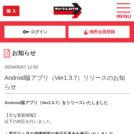
ログイン
無料会員登録
お知らせ
2024/05/07 12:50
Android版アプリ（Ver1.3.7）リリースのお知
らせ
Android版アプリ（Ver1.3.7）をリリースいたしました
【主な更新情報】
以下の対応を行いました。
・直近三ヶ月の成績画面の表示不具合を修正いたしました