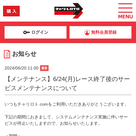
ログイン
無料会員登録
お知らせ
2024/06/20 11:00
重要
【メンテナンス】6/24(月)レース終了後のサー
ビスメンテナンスについて
いつもチャリロト.comをご利用いただきありがとうございます。
下記の期間におきまして、システムメンテナンス実施に伴いサー
ビスが停止いたしますので、お知らせいたします。
＜期間＞