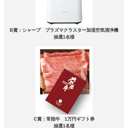
B賞：シャープ プラズマクラスター加湿空気清浄機
抽選1名様
C賞：常陸牛 1万円ギフト券
抽選1名様