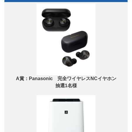
A賞：Panasonic 完全ワイヤレスNCイヤホン
抽選1名様