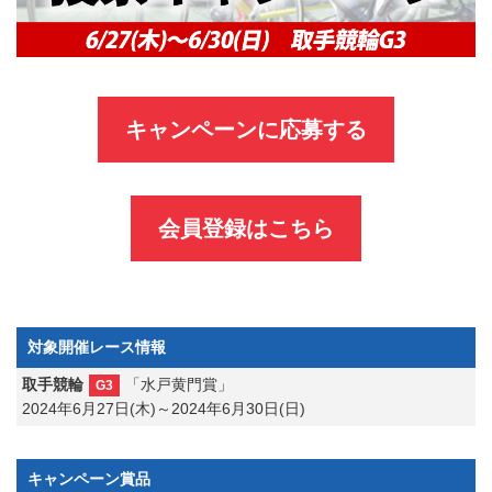
キャンペーンに応募する
会員登録はこちら
対象開催レース情報
取手競輪
「水戸黄門賞」
G3
2024年6月27日(木)～2024年6月30日(日)
キャンペーン賞品