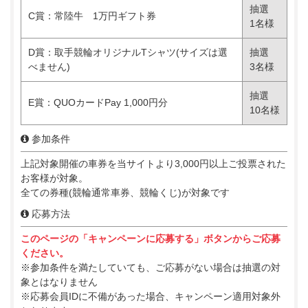
抽選
C賞：常陸牛 1万円ギフト券
1名様
D賞：取手競輪オリジナルTシャツ(サイズは選
抽選
べません)
3名様
抽選
E賞：QUOカードPay 1,000円分
10名様
参加条件
上記対象開催の車券を当サイトより3,000円以上ご投票された
お客様が対象。
全ての券種(競輪通常車券、競輪くじ)が対象です
応募方法
このページの「キャンペーンに応募する」ボタンからご応募
ください。
※参加条件を満たしていても、ご応募がない場合は抽選の対
象とはなりません
※応募会員IDに不備があった場合、キャンペーン適用対象外