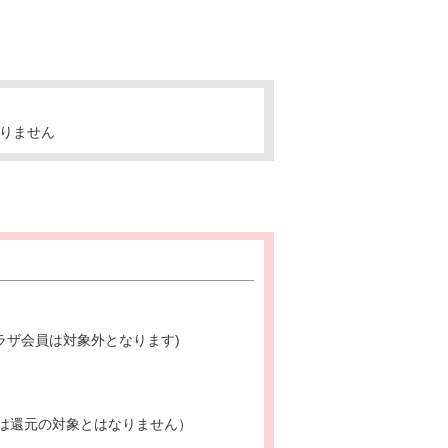
りません
ラザ会員は対象外となります)
は還元の対象とはなりません）