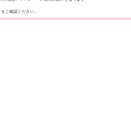
ら
をご確認ください。