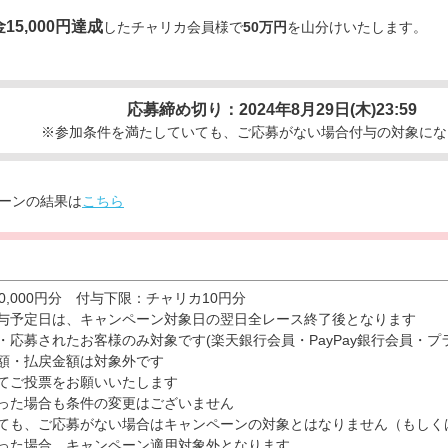
15,000円達成
したチャリカ会員様で
50万円
を山分けいたします。
応募締め切り：2024年8月29日(木)23:59
※参加条件を満たしていても、ご応募がない場合付与の対象にな
ーンの結果は
こちら
0,000円分 付与下限：チャリカ10円分
与予定日は、キャンペーン対象日の翌日全レース終了後となります
・応募されたお客様のみ対象です(楽天銀行会員・PayPay銀行会員・プ
額・払戻金額は対象外です
にてご投票をお願いいたします
った場合も条件の変更はございません
ても、ご応募がない場合はキャンペーンの対象とはなりません（もしく
あった場合、キャンペーン適用対象外となります