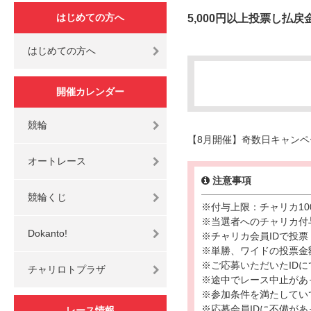
はじめての方へ
5,000円以上投票し払戻金
はじめての方へ
開催カレンダー
競輪
【8月開催】奇数日キャンペ
オートレース
注意事項
競輪くじ
※付与上限：チャリカ10
※当選者へのチャリカ付
Dokanto!
※チャリカ会員IDで投票
※単勝、ワイドの投票金
※ご応募いただいたID
チャリロトプラザ
※途中でレース中止があ
※参加条件を満たしてい
※応募会員IDに不備が
レース情報