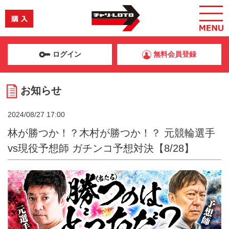
ログイン
無料会員登録
お知らせ
2024/08/27 17:00
林が勝つか！？木村が勝つか！？ 元競輪選手
vs現役予想師 ガチンコ予想対決【8/28】