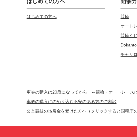
はじめての方へ
開催
はじめての方へ
競輪
オート
競輪く
Dokanto
チャリ
車券の購入は20歳になってから ～競輪・オートレー
車券の購入にのめり込む不安のある方のご相談
公営競技の払戻金を受けた方へ（クリックすると国税庁