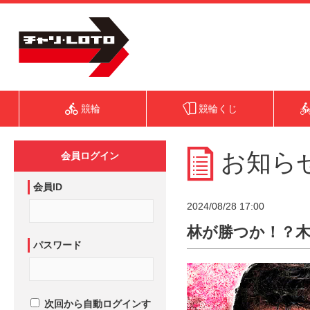
競輪
競輪くじ
お知ら
会員ログイン
会員ID
2024/08/28 17:00
林が勝つか！？木
パスワード
次回から自動ログインす