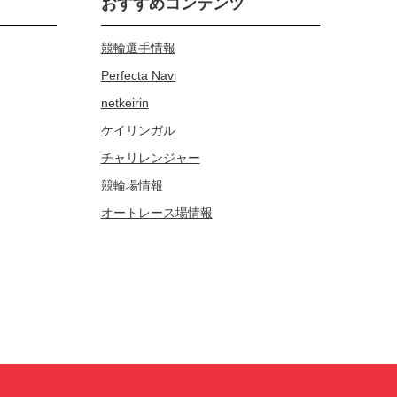
おすすめコンテンツ
競輪選手情報
Perfecta Navi
netkeirin
ケイリンガル
チャリレンジャー
競輪場情報
オートレース場情報