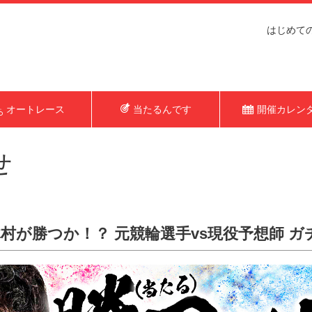
はじめて
オートレース
当たるんです
開催カレン
せ
村が勝つか！？ 元競輪選手vs現役予想師 ガチ