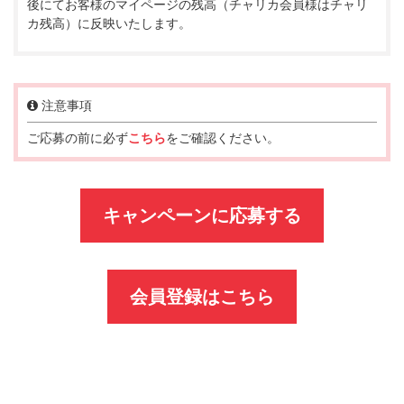
後にてお客様のマイページの残高（チャリカ会員様はチャリ
カ残高）に反映いたします。
注意事項
ご応募の前に必ず
こちら
をご確認ください。
キャンペーンに応募する
会員登録はこちら