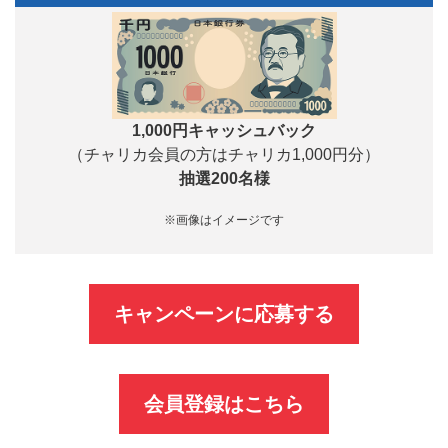
1,000円キャッシュバック
（チャリカ会員の方はチャリカ1,000円分）
抽選200名様
※画像はイメージです
キャンペーンに応募する
会員登録はこちら