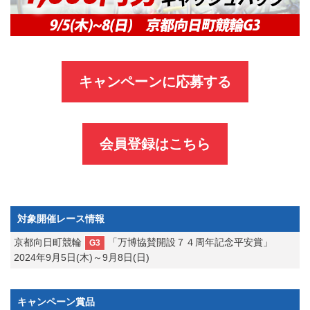
キャンペーンに応募する
会員登録はこちら
対象開催レース情報
京都向日町競輪
「万博協賛開設７４周年記念平安賞」
G3
2024年9月5日(木)～9月8日(日)
キャンペーン賞品