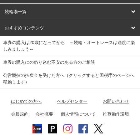
オートレース
レース予想
競輪場一覧
競輪くじ
レース結果
北日本
函館競輪場
青森競輪場
いわき平競輪場
おすすめコンテンツ
車券の購入は20歳になってから ～競輪・オートレースは適度に楽
Dokanto!
キャリーオーバー一覧
関
競輪選手情報
弥彦競輪場
前橋競輪場
取手競輪場
宇都宮競輪場
しみましょう～
東
大宮競輪場
西武園競輪場
京王閣競輪場
立川競輪場
チャリロトプラザ
Perfecta Navi
車券の購入にのめり込む不安のある方のご相談
南
松戸競輪場
千葉競輪場
川崎競輪場
平塚競輪場
公営競技の払戻金を受けた方へ（クリックすると国税庁のページへ
netkeirin
関
移動します）
小田原競輪場
伊東競輪場
静岡競輪場
東
ケイリンガル
中
名古屋競輪場
岐阜競輪場
大垣競輪場
豊橋競輪場
はじめての方へ
ヘルプセンター
お問い合わせ
部
チャリレンジャー
富山競輪場
松阪競輪場
四日市競輪場
会員規約
会社概要
個人情報について
推奨動作環境
競輪場情報
近
福井競輪場
奈良競輪場
向日町競輪場
和歌山競輪場
畿