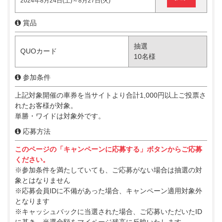
2024年8月24日(土)～8月27日(火)
賞品
抽選
QUOカード
10名様
参加条件
上記対象開催の車券を当サイトより合計1,000円以上ご投票さ
れたお客様が対象。
単勝・ワイドは対象外です。
応募方法
このページの「キャンペーンに応募する」ボタンからご応募
ください。
※参加条件を満たしていても、ご応募がない場合は抽選の対
象とはなりません
※応募会員IDに不備があった場合、キャンペーン適用対象外
となります
※キャッシュバックに当選された場合、ご応募いただいたID